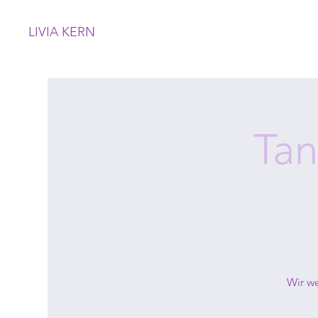
LIVIA KERN
Tan
Wir w