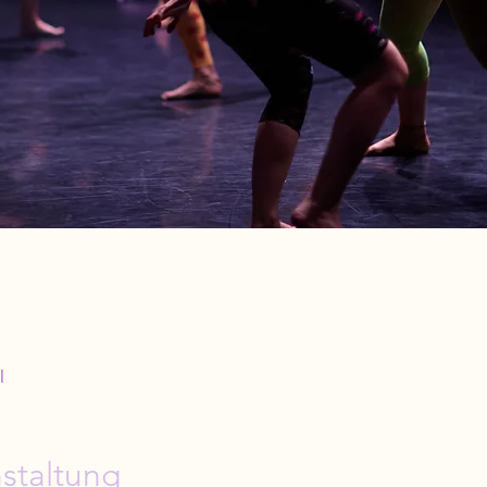
l
staltung