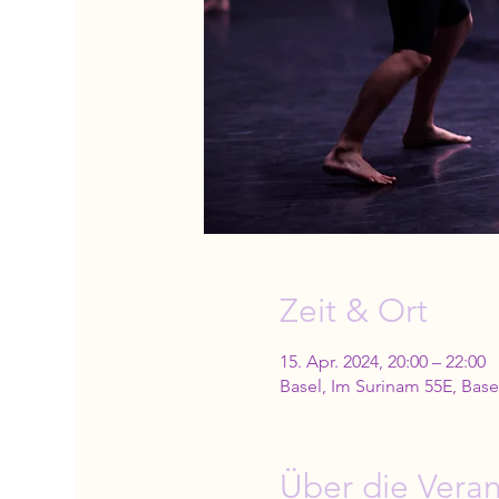
Zeit & Ort
15. Apr. 2024, 20:00 – 22:00
Basel, Im Surinam 55E, Base
Über die Veran