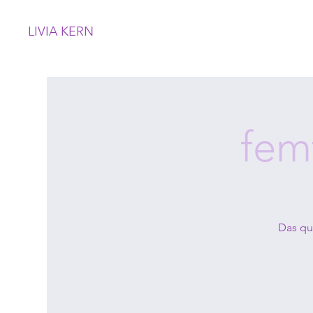
LIVIA KERN
fem
Das que