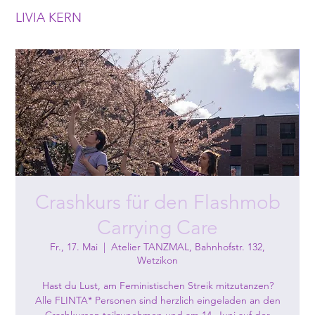
LIVIA KERN
Crashkurs für den Flashmob
Carrying Care
Fr., 17. Mai
  |  
Atelier TANZMAL, Bahnhofstr. 132,
Wetzikon
Hast du Lust, am Feministischen Streik mitzutanzen?
Alle FLINTA* Personen sind herzlich eingeladen an den