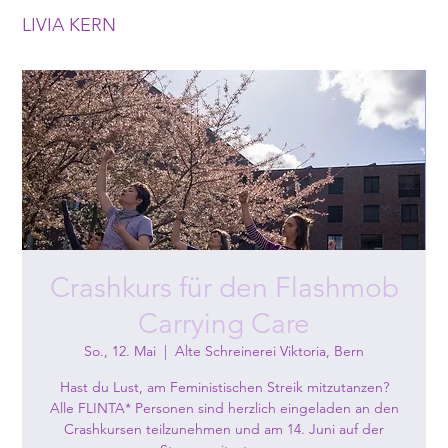
LIVIA KERN
Crashkurs für den Flashmob
Carrying Care
So., 12. Mai
  |  
Alte Schreinerei Viktoria, Bern
Hast du Lust, am Feministischen Streik mitzutanzen?
Alle FLINTA* Personen sind herzlich eingeladen an den
Crashkursen teilzunehmen und am 14. Juni auf der