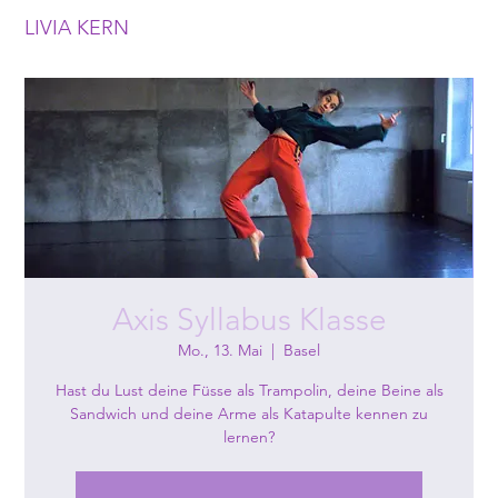
LIVIA KERN
Axis Syllabus Klasse
Mo., 13. Mai
  |  
Basel
Hast du Lust deine Füsse als Trampolin, deine Beine als
Sandwich und deine Arme als Katapulte kennen zu
lernen?